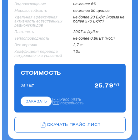
Водопоглощение
не менее 6%
Морозостойкость
не менее 50 циклов
Удельная эффективная
не более 20 Бк/кг (норма не
активность естественных
более 370 Бк/кг)
радионуклидов
Плотность
2007 кг/куб.м
Теплопроводность
не более 0,86 Вт (моС)
Вес кирпича
3,7 кг
Коэффициент перевода
1,35
натурального в условный
СТОИМОСТЬ
25.79
РУБ
За 1 шт
Рассчитать
ЗАКАЗАТЬ
потребность
СКАЧАТЬ ПРАЙС-ЛИСТ