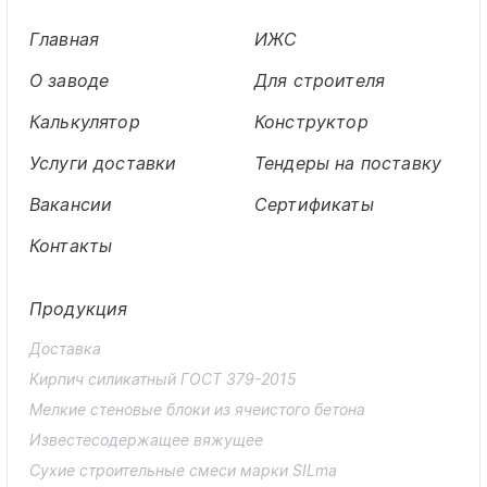
Главная
ИЖС
О заводе
Для строителя
Калькулятор
Конструктор
Услуги доставки
Тендеры на поставку
Вакансии
Сертификаты
Контакты
Продукция
Доставка
Кирпич силикатный ГОСТ 379-2015
Мелкие стеновые блоки из ячеистого бетона
Известесодержащее вяжущее
Сухие строительные смеси марки SILma