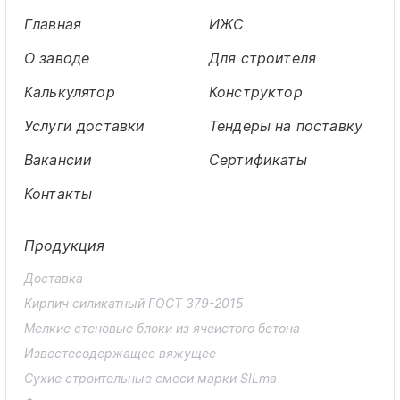
Главная
ИЖС
О заводе
Для строителя
Калькулятор
Конструктор
Услуги доставки
Тендеры на поставку
Вакансии
Сертификаты
Контакты
Продукция
Доставка
Кирпич силикатный ГОСТ 379-2015
Мелкие стеновые блоки из ячеистого бетона
Известесодержащее вяжущее
Сухие строительные смеси марки SILma