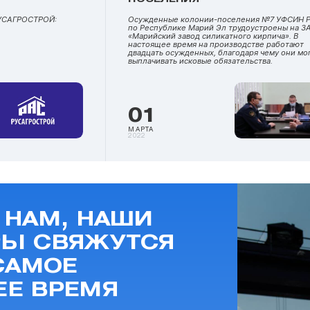
РУСАГРОСТРОЙ:
Осужденные колонии-поселения №7 УФСИН 
по Республике Марий Эл трудоустроены на З
«Марийский завод силикатного кирпича». В
настоящее время на производстве работают
двадцать осужденных, благодаря чему они мо
выплачивать исковые обязательства.
01
МАРТА
2022
 НАМ, НАШИ
Ы СВЯЖУТСЯ
САМОЕ
Е ВРЕМЯ