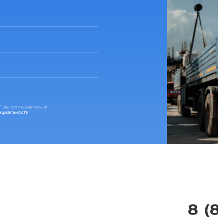
” вы соглашаетесь
с
нциальности
8 (